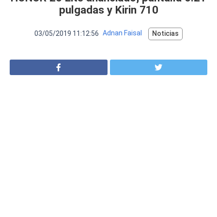
VER MÁS
pulgadas y Kirin 710
Luchin
en
Uruguay
Hola me gustaría saber Si el celula...
03/05/2019 11:12:56
Adnan Faisal
Noticias
Spam
Foro
Tutoriales
Descargas
Comparativas
Smartwatches
Operadores
Comparador
Eventos