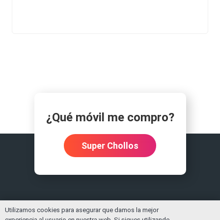
¿Qué móvil me compro?
Super Chollos
Utilizamos cookies para asegurar que damos la mejor
experiencia al usuario en nuestra web. Si sigues utilizando
© Copyright
Moviles.info
Contacto
Política de privacidad
DMCA