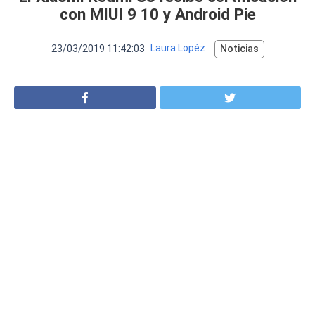
VER MÁS
con MIUI 9 10 y Android Pie
Luchin
en
Uruguay
Hola me gustaría saber Si el celula...
23/03/2019 11:42:03
Laura Lopéz
Noticias
Spam
Foro
Tutoriales
Descargas
Comparativas
Smartwatches
Operadores
Comparador
Eventos