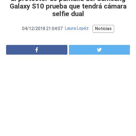
VER MÁS
Galaxy S10 prueba que tendrá cámara
Luchin
en
Uruguay
selfie dual
Hola me gustaría saber Si el celula...
04/12/2018 21:04:07
Laura Lopéz
Noticias
Spam
Foro
Tutoriales
Descargas
Comparativas
Smartwatches
Operadores
Comparador
Eventos