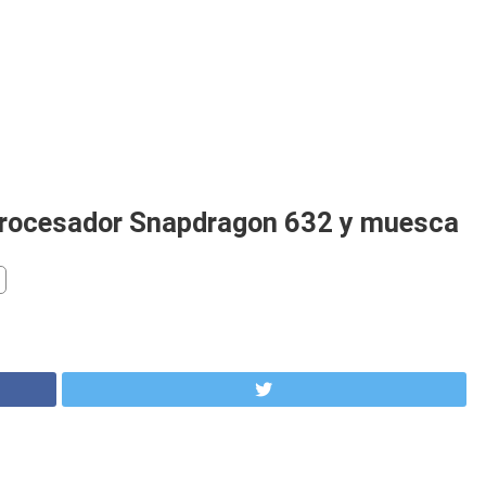
o carga
Spam
Foro
Tutoriales
..
 procesador Snapdragon 632 y muesca
Comparativas
Operadores
Eventos