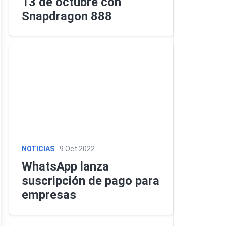
13 de octubre con
Snapdragon 888
Descargas
Comparador
NOTICIAS
9 Oct 2022
WhatsApp lanza
suscripción de pago para
empresas