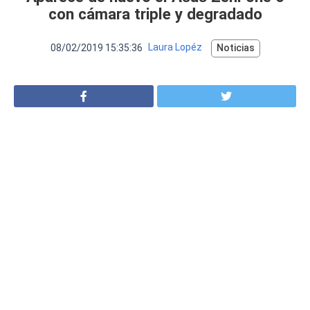
VER MÁS
con cámara triple y degradado
Luchin
en
Uruguay
Hola me gustaría saber Si el celula...
08/02/2019 15:35:36
Laura Lopéz
Noticias
Spam
Foro
Tutoriales
Descargas
Comparativas
Smartwatches
Operadores
Comparador
Eventos