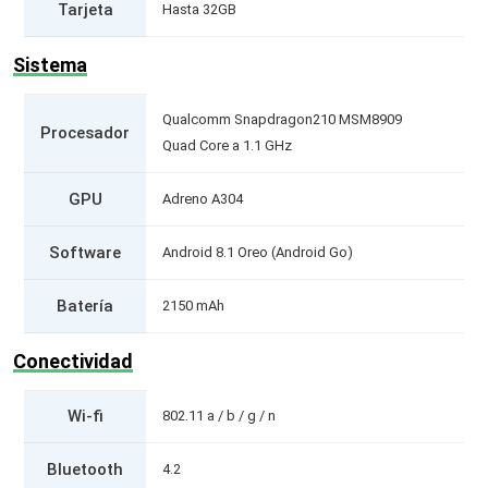
Tarjeta
Hasta 32GB
Sistema
Qualcomm Snapdragon210 MSM8909
Procesador
Quad Core a 1.1 GHz
GPU
Adreno A304
Software
Android 8.1 Oreo (Android Go)
Batería
2150 mAh
Conectividad
Wi-fi
802.11 a / b / g / n
Bluetooth
4.2