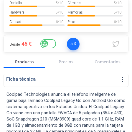
Pantalla
5
/ 10
Cámaras
5
/ 10
VER MÁS
Luchin
en
Uruguay
Hardware
5
/ 10
Memorias
5
/ 10
Hola me gustaría saber Si el celula...
Calidad
6
/ 10
Precio
6
/ 10
Spam
Foro
Tutoriales
45 €
5.3
Desde:
Producto
Precios
Comentarios
Descargas
Comparativas
Smartwatches
Ficha técnica
Coolpad Technologies anuncia el teléfono inteligente de
gama baja llamado Coolpad Legacy Go con Android Go como
Operadores
Comparador
Eventos
sistema operativo en los Estados Unidos. El Coolpad Legacy
Go viene con una pantalla FWVGA de 5 pulgadas (854 x 480),
SoC Snapdragon 210 (MSM8909) quad core de 1.1 GHz, RAM
de 1GB y almacenamiento de 8GB con ranura para la tarjeta
microSD de 32 GB. La cámara principal es de 5 megapíxeles y