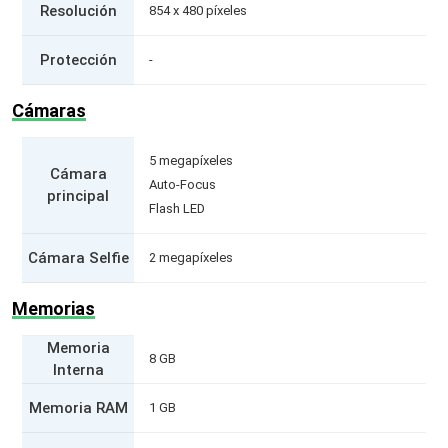
Resolución
854 x 480 píxeles
Protección
-
Cámaras
5 megapíxeles
Cámara
Auto-Focus
principal
Flash LED
Cámara Selfie
2 megapíxeles
Memorias
Memoria
8 GB
Interna
Memoria RAM
1 GB