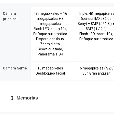
Cámara
48 megapíxeles + 16
Triple: 48 megapíxele
megapíxeles + 8
(sensor IMX586 de
principal
megapíxeles
Sony) + 8MP (f / 1.8 ) 
Flash LED, zoom 10x,
8MP ( f / 2.4)
Enfoque automático
Flash LED, zoom 10x,
Disparo continuo,
Enfoque automático
Zoom digital
Geoetiquetado,
Panorama, HDR
Cámara Selfie
16 megapíxeles
16 megapíxeles (f/2.0
Desbloqueo facial
80 ° Gran angular
Memorias