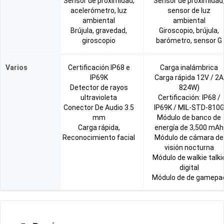
Sensor de proximidad,
Sensor de proximidad
acelerómetro, luz
sensor de luz
ambiental
ambiental
Brújula, gravedad,
Giroscopio, brújula,
giroscopio
barómetro, sensor G
Varios
Certificación IP68 e
Carga inalámbrica
IP69K
Carga rápida 12V / 2A
Detector de rayos
824W)
ultravioleta
Certificación: IP68 /
Conector De Audio 3.5
IP69K / MIL-STD-810
mm
Módulo de banco de
Carga rápida,
energía de 3,500 mAh
Reconocimiento facial
Módulo de cámara de
visión nocturna
Módulo de walkie talki
digital
Módulo de de gamepa