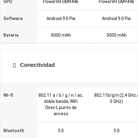
GPU
PowerVR GM9446
PowerVR GM9446
Software
Android 9.0 Pie
Android 9.0 Pie
Batería
5000 mAh
5000 mAh
Conectividad
Wi-fi
802.11 a / b / g / n / ac,
802.11b/g/n (2,4 GHz 
doble banda, WiFi
5 GHz)
Direct, punto de
acceso
Bluetooth
5.0
5.0