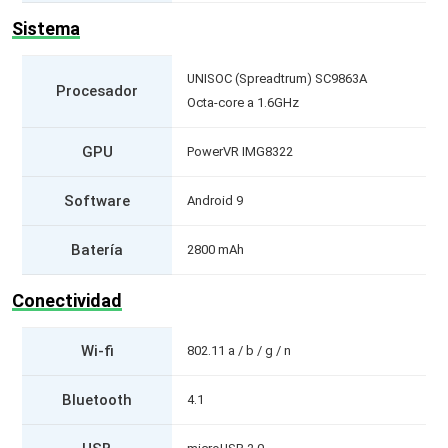
Sistema
UNISOC (Spreadtrum) SC9863A
Procesador
Octa-core a 1.6GHz
GPU
PowerVR IMG8322
Software
Android 9
Batería
2800 mAh
Conectividad
Wi-fi
802.11 a / b / g / n
Bluetooth
4.1