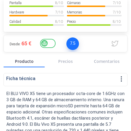
Pantalla
8
/ 10
Cámaras
7
/ 10
VER MÁS
Luchin
en
Uruguay
Hardware
7
/ 10
Memorias
7
/ 10
Hola me gustaría saber Si el celula...
Calidad
8
/ 10
Precio
8
/ 10
Spam
Foro
Tutoriales
65 €
7.5
Desde:
Producto
Precios
Comentarios
Descargas
Comparativas
Smartwatches
Ficha técnica
El BLU VIVO X5 tiene un procesador octa-core de 1.6GHz con
3 GB de RAM y 64 GB de almacenamiento interno. Una ranura
Operadores
Comparador
Eventos
para tarjeta de expansión microSD permite hasta 64 GB de
espacio adicional. Otras especificaciones comunes incluyen
Bluetooth 4.1, escáner de huellas dactilares posterior y
Android 9.0. El Blu Vivo X5 presenta una pantalla de 5.7
pulgadas con una resolución de 720 x 1,440 píxeles y tiene