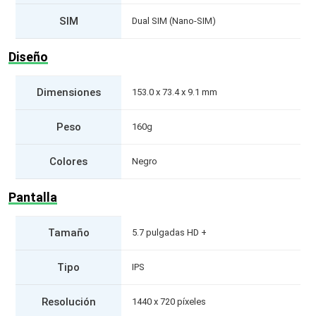
SIM
Dual SIM (Nano-SIM)
Diseño
Dimensiones
153.0 x 73.4 x 9.1 mm
Peso
160g
Colores
Negro
Pantalla
Tamaño
5.7 pulgadas HD +
Tipo
IPS
Resolución
1440 x 720 píxeles