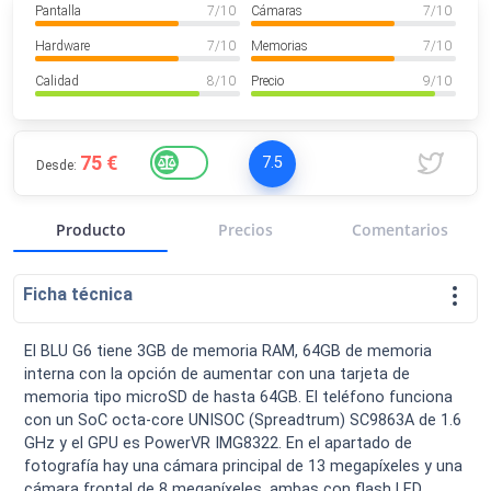
Pantalla
7
/ 10
Cámaras
7
/ 10
VER MÁS
Luchin
en
Uruguay
Hardware
7
/ 10
Memorias
7
/ 10
Hola me gustaría saber Si el celula...
Calidad
8
/ 10
Precio
9
/ 10
Spam
Foro
Tutoriales
75 €
7.5
Desde:
Producto
Precios
Comentarios
Descargas
Comparativas
Smartwatches
Ficha técnica
El BLU G6 tiene 3GB de memoria RAM, 64GB de memoria
interna con la opción de aumentar con una tarjeta de
Operadores
Comparador
Eventos
memoria tipo microSD de hasta 64GB. El teléfono funciona
con un SoC octa-core UNISOC (Spreadtrum) SC9863A de 1.6
GHz y el GPU es PowerVR IMG8322. En el apartado de
fotografía hay una cámara principal de 13 megapíxeles y una
cámara frontal de 8 megapíxeles, ambas con flash LED.