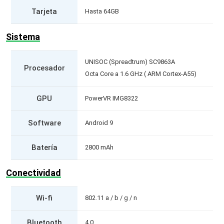
Tarjeta
Hasta 64GB
Sistema
UNISOC (Spreadtrum) SC9863A
Procesador
Octa Core a 1.6 GHz ( ARM Cortex-A55)
GPU
PowerVR IMG8322
Software
Android 9
Batería
2800 mAh
Conectividad
Wi-fi
802.11 a / b / g / n
Bluetooth
4.0