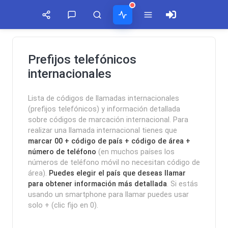
¡SÍGUENOS EN REDES SOCIALES!
COMENTARIOS
ACTIVIDAD
TIMELINE
Prefijos telefónicos
internacionales
Secciones
jose
Honor X40 GT llegará el 13 de octubre con Snapdragon 888
Facebook
en
Ver todos
Argentina
8:24:20 10/10/2022
solamente tenes que configurar manu...
Lista de códigos de llamadas internacionales
WhatsApp lanza suscripción de pago para empresas
(prefijos telefónicos) y información detallada
Twitter
Kevin
17:47:05 09/10/2022
en
sobre códigos de marcación internacional. Para
Cuba
realizar una llamada internacional tienes que
Es compatible?...
A53 Ultra Smartphone Original 4g 5g
marcar 00 + código de país + código de área +
Youtube
5:00:02 04/07/2026
número de teléfono
(en muchos países los
Noticias
Móviles
Vídeos
Roberto Lara Rodríguez
en
números de teléfono móvil no necesitan código de
Cuba
Fallos de sonido aleatorios en notificaciones XIaomi mi 9t
área).
Puedes elegir el país que deseas llamar
Mi teléfono es un Samsung Galaxy A0...
RSS
0:37:57 08/04/2026
para obtener información más detallada
. Si estás
usando un smartphone para llamar puedes usar
Luchin
en
Bateria Alcatel H5048a no carga
solo + (clic fijo en 0).
Uruguay
15:07:49 02/01/2023
Hola me gustaría saber si el Celula...
Chollos
Tabletas
Tiendas