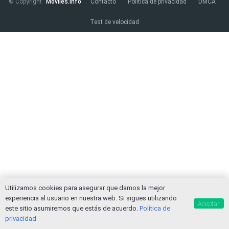
© Copyright
Moviles.info
Contacto
Política de privacidad
DMCA
VER MÁS
Luchin
en
Uruguay
Test de velocidad
Hola me gustaría saber Si el celula...
Spam
Foro
Tutoriales
Descargas
Comparativas
Smartwatches
Operadores
Comparador
Eventos
Utilizamos cookies para asegurar que damos la mejor
experiencia al usuario en nuestra web. Si sigues utilizando
Aceptar
este sitio asumiremos que estás de acuerdo.
Política de
privacidad