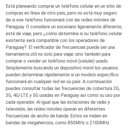
VER MÁS
Luchin
en
Está planeando comprar un teléfono celular en un sitio de
Uruguay
compras en línea de otro país, pero no está muy seguro
Hola me gustaría saber Si el celula...
de si ese teléfono funcionará con las redes móviles de
Paraguay. O considere un escenario ligeramente diferente,
Spam
Foro
Tutoriales
está de viaje, pero ¿cómo determina si su teléfono celular
existente será compatible con los operadores de
Paraguay?. El verificador de frecuencias puede ser una
herramienta útil no solo para viajar, sino también para
comprar o vender un teléfono móvil (celular) usado.
Descargas
Comparativas
Smartwatches
Simplemente buscando un dispositivo móvil los usuarios
pueden determinar rápidamente si un modelo específico
funcionará en cualquier red en su país. A continuación
puedes consultar todas las frecuencias de cobertura 2G,
3G, 4G/LTE y 5G usadas en Paraguay así como su uso por
Operadores
Comparador
Eventos
cada operador. Al igual que las estaciones de radio y
televisión, las redes móviles operan en diferentes
frecuencias de ancho de banda. Estos se miden en
bandas de megahercios, como 850MHz o 2100MHz.