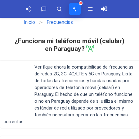
Inicio
Frecuencias
¡SÍGUENOS EN REDES SOCIALES!
COMENTARIOS
ACTIVIDAD
TIMELINE
¿Funciona mi teléfono móvil (celular)
Secciones
jose
Honor X40 GT llegará el 13 de octubre con Snapdragon 888
Facebook
en
en Paraguay?
Ver todos
Argentina
8:24:20 10/10/2022
solamente tenes que configurar manu...
WhatsApp lanza suscripción de pago para empresas
Verifique ahora la compatibilidad de frecuencias
Twitter
Kevin
17:47:05 09/10/2022
en
de redes 2G, 3G, 4G/LTE y 5G en Paraguay. Lista
Cuba
de todas las frecuencias y bandas usadas por
Es compatible?...
A53 Ultra Smartphone Original 4g 5g
Youtube
operadores de telefonía móvil (celular) en
5:00:02 04/07/2026
Paraguay. El hecho de que un teléfono funcione
Noticias
Móviles
Vídeos
Roberto Lara Rodríguez
en
o no en Paraguay depende de si utiliza el mismo
Cuba
Fallos de sonido aleatorios en notificaciones XIaomi mi 9t
Mi teléfono es un Samsung Galaxy A0...
RSS
estándar de red utilizado por proveedores y
0:37:57 08/04/2026
también necesitará operar en las frecuencias
Luchin
en
correctas.
Bateria Alcatel H5048a no carga
Uruguay
15:07:49 02/01/2023
Hola me gustaría saber si el Celula...
Chollos
Tabletas
Tiendas