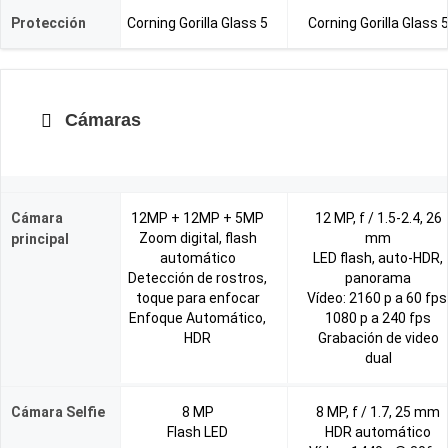
Protección
Corning Gorilla Glass 5
Corning Gorilla Glass 
Cámaras
Cámara
12MP + 12MP + 5MP
12 MP, f / 1.5-2.4, 26
Zoom digital, flash
mm
principal
automático
LED flash, auto-HDR,
Detección de rostros,
panorama
toque para enfocar
Vídeo: 2160 p a 60 fps
Enfoque Automático,
1080 p a 240 fps
HDR
Grabación de video
dual
Cámara Selfie
8 MP
8 MP, f / 1.7, 25 mm
Flash LED
HDR automático