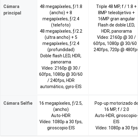
Cámara
48 megapíxeles, ƒ/1.8
Triple 48 MP, f / 1.8 +
(ancho) + 8
8MP teleobjetivo +
principal
megapíxeles, ƒ/2.4
16MP gran angular
(telefoto)
Flash de doble LED,
48 megapíxeles, ƒ/2.2
HDR, panorama
(ultra ancho) + 5
Vídeo: 2160p @ 30 /
megapíxeles, ƒ/2.4
60fps, 1080p @ 30/60 
(profundidad)
240fps, 720p @ 480fp
Doble flash LED, HDR,
panorama
Vídeo: 2160p @ 30 /
60fps, 1080p @ 30/60
/ 240fps, HDR
automático, gyro-EIS
Cámara Selfie
16 megapíxeles, ƒ/2.5,
Pop-up motorizado d
(ancho)
16 MP, f / 2.0
Auto-HDR
Auto-HDR, giroscopio
Vídeo: 1080p a 30 fps,
EIS
giroscopio EIS
Vídeo: 1080p a 30 fps