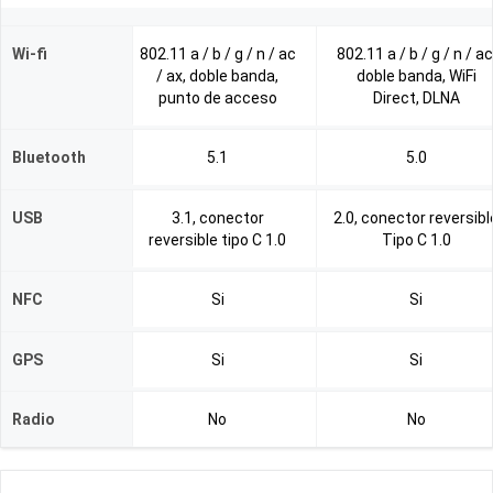
Wi-fi
802.11 a / b / g / n / ac
802.11 a / b / g / n / ac
/ ax, doble banda,
doble banda, WiFi
punto de acceso
Direct, DLNA
Bluetooth
5.1
5.0
USB
3.1, conector
2.0, conector reversibl
reversible tipo C 1.0
Tipo C 1.0
NFC
Si
Si
GPS
Si
Si
Radio
No
No