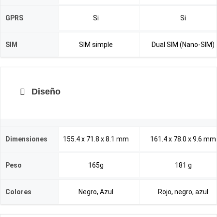
GPRS
Si
Si
SIM
SIM simple
Dual SIM (Nano-SIM)
Diseño
Dimensiones
155.4 x 71.8 x 8.1 mm
161.4 x 78.0 x 9.6 mm
Peso
165g
181 g
Colores
Negro, Azul
Rojo, negro, azul