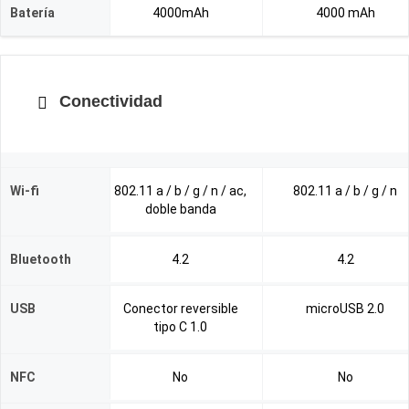
Batería
4000mAh
4000 mAh
Conectividad
Wi-fi
802.11 a / b / g / n / ac,
802.11 a / b / g / n
doble banda
Bluetooth
4.2
4.2
USB
Conector reversible
microUSB 2.0
tipo C 1.0
NFC
No
No