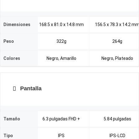
Dimensiones
168.5 x 81.0 x 14.8 mm
156.5 x 78.3 x 14.2 m
Peso
322g
264g
Colores
Negro, Amarillo
Negro, Plateado
Pantalla
Tamaño
6.3 pulgadas FHD +
5.84 pulgadas
Tipo
IPS
IPS-LCD