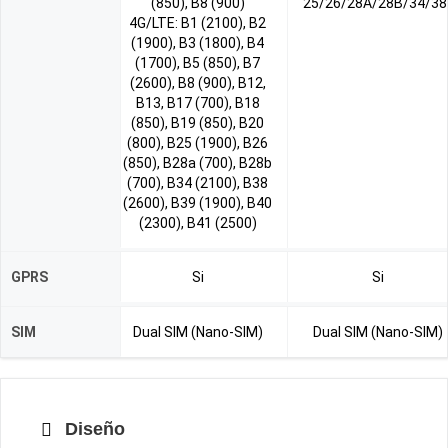
(850), B8 (900)
25/26/28A/28B/34/38
4G/LTE: B1 (2100), B2
(1900), B3 (1800), B4
(1700), B5 (850), B7
(2600), B8 (900), B12,
B13, B17 (700), B18
(850), B19 (850), B20
(800), B25 (1900), B26
(850), B28a (700), B28b
(700), B34 (2100), B38
(2600), B39 (1900), B40
(2300), B41 (2500)
GPRS
Si
Si
SIM
Dual SIM (Nano-SIM)
Dual SIM (Nano-SIM)
Diseño