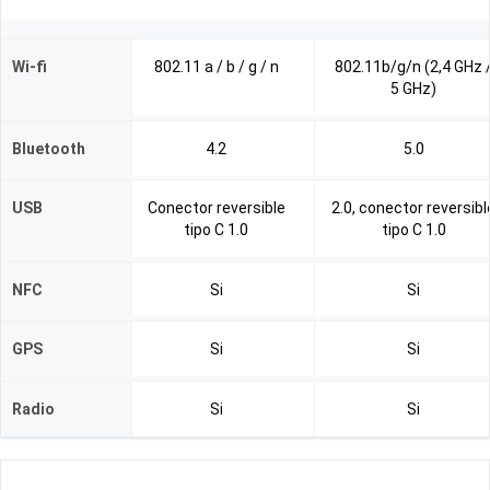
Wi-fi
802.11 a / b / g / n
802.11b/g/n (2,4 GHz 
5 GHz)
Bluetooth
4.2
5.0
USB
Conector reversible
2.0, conector reversibl
tipo C 1.0
tipo C 1.0
NFC
Si
Si
GPS
Si
Si
Radio
Si
Si